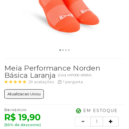
Meia Performance Norden
Básica Laranja
(
Cód.
MP005-009M
)
29
avaliações
1
pergunta
Atualizacao Uoou
De:
R$ 39,90
EM ESTOQUE
R$ 19,90
Quantidade
(
50
% de desconto)