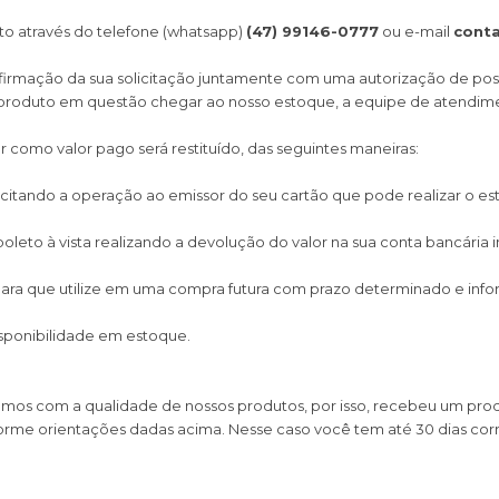
to através do telefone (whatsapp)
(47) 99146-0777
ou e-mail
cont
firmação da sua solicitação juntamente com uma autorização de po
produto em questão chegar ao nosso estoque, a equipe de atendimen
como valor pago será restituído, das seguintes maneiras:
citando a operação ao emissor do seu cartão que pode realizar o es
eto à vista realizando a devolução do valor na sua conta bancária i
para que utilize em uma compra futura com prazo determinado e in
isponibilidade em estoque.
s com a qualidade de nossos produtos, por isso, recebeu um produto
rme orientações dadas acima. Nesse caso você tem até 30 dias corr