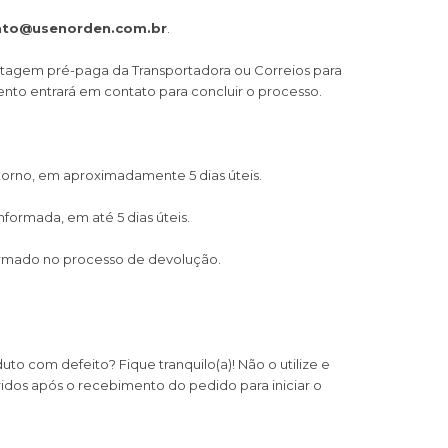
ato
@usenorden.com.br
.
stagem pré-paga da Transportadora ou Correios para
to entrará em contato para concluir o processo.
torno, em aproximadamente 5 dias úteis.
nformada, em até 5 dias úteis.
formado no processo de devolução.
 com defeito? Fique tranquilo(a)! Não o utilize e
idos após o recebimento do pedido para iniciar o