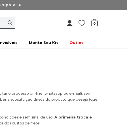
Grupo V.I.P
0
Invisíveis
Monte Seu Kit
Outlet
citar o processo on-line (whatsapp ou e-mail), sem
er a substituição direta do produto que deseja (que
ondições e sem sinal de uso.
A primeira troca é
 dos custos de frete.