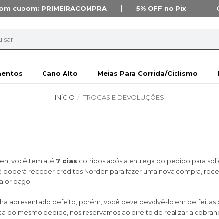
om cupom:
PRIMEIRACOMPRA
5% OFF
no Pix
mentos
Cano Alto
Meias Para Corrida/Ciclismo
INÍCIO
TROCAS E DEVOLUÇÕES
den, você tem até
7 dias
corridos após a entrega do pedido para soli
 poderá receber créditos Norden para fazer uma nova compra, receb
alor pago.
a apresentado defeito, porém, você deve devolvê-lo em perfeitas c
 do mesmo pedido, nos reservamos ao direito de realizar a cobrança