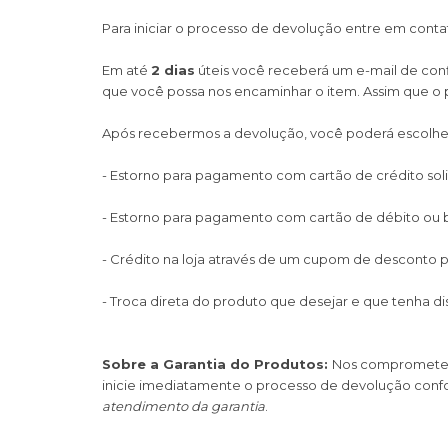
Para iniciar o processo de devolução entre em conta
Em até
2 dias
úteis você receberá um e-mail de con
que você possa nos encaminhar o item. Assim que o 
Após recebermos a devolução, você poderá escolher 
- Estorno para pagamento com cartão de crédito soli
- Estorno para pagamento com cartão de débito ou bol
- Crédito na loja através de um cupom de desconto 
- Troca direta do produto que desejar e que tenha d
Sobre a Garantia do Produtos:
Nos comprometemo
inicie imediatamente o processo de devolução confo
atendimento da garantia
.