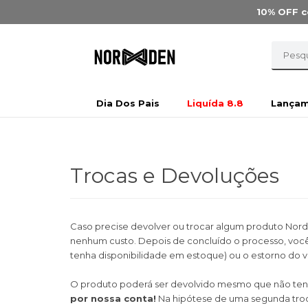
10% OFF
c
Dia Dos Pais
Liquída 8.8
Lança
Trocas e Devoluções
Caso precise devolver ou trocar algum produto Nor
nenhum custo. Depois de concluído o processo, você
tenha disponibilidade em estoque) ou o estorno do v
O produto poderá ser devolvido mesmo que não tenh
por nossa conta!
Na hipótese de uma segunda troca