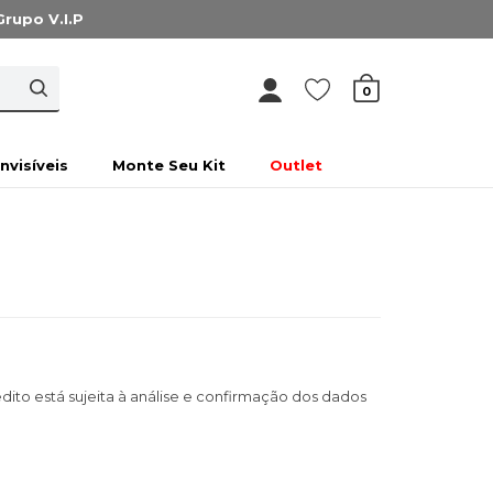
Grupo V.I.P
0
Invisíveis
Monte Seu Kit
Outlet
ito está sujeita à análise e confirmação dos dados