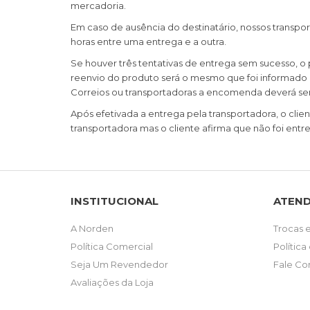
mercadoria.
Em caso de ausência do destinatário, nossos transp
horas entre uma entrega e a outra.
Se houver três tentativas de entrega sem sucesso, 
reenvio do produto será o mesmo que foi informado n
Correios ou transportadoras a encomenda deverá ser 
Após efetivada a entrega pela transportadora, o clie
transportadora mas o cliente afirma que não foi entr
INSTITUCIONAL
ATEN
A Norden
Trocas 
Política Comercial
Política
Seja Um Revendedor
Fale Co
Avaliações da Loja