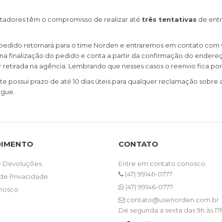
ortadores têm o compromisso de realizar até
três tentativas
de entr
o pedido retornará para o time Norden e entraremos em contato com 
a finalização do pedido e conta a partir da confirmação do endereç
retirada na agência. Lembrando que nesses casos o reenvio fica por 
nte possui prazo de até 10 dias úteis para qualquer reclamação sobre
egue.
DIMENTO
CONTATO
e Devoluções
Entre em contato conosco
(47) 99146-0777
 de Privacidade
(47) 99146-0777
nosco
contato@usenorden.com.br
De segunda a sexta das 9h às 17