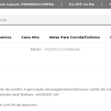
om cupom:
PRIMEIRACOMPRA
5% OFF
no Pix
mentos
Cano Alto
Meias Para Corrida/Ciclismo
INÍCIO
POLÍTICA COMERCIAL
ão de crédito. A aprovação dos pagamentos feitos por cartão de créd
ecebedor será "Belluno - NORDEN", ok?
IX com 5% de desconto.