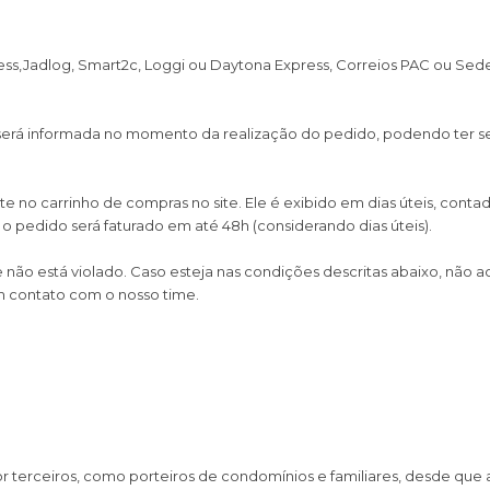
ess,Jadlog, Smart2c, Loggi ou Daytona Express, Correios PAC ou Sedex 
 será informada no momento da realização do pedido, podendo ter se
 no carrinho de compras no site. Ele é exibido em dias úteis, contad
 pedido será faturado em até 48h (considerando dias úteis).
 não está violado. Caso esteja nas condições descritas abaixo, não a
m contato com o nosso time.
r terceiros, como porteiros de condomínios e familiares, desde qu