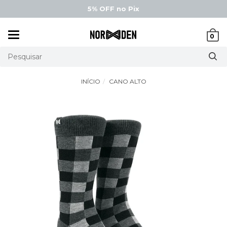
5% OFF
no Pix
Mudar
0
navegação
INÍCIO
CANO ALTO