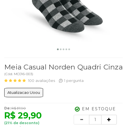
Meia Casual Norden Quadri Cinza
(
Cód.
MC016-003
)
100
avaliações
1
pergunta
Atualizacao Uoou
De:
R$ 37,90
EM ESTOQUE
R$ 29,90
Quantidade
(
21
% de desconto)