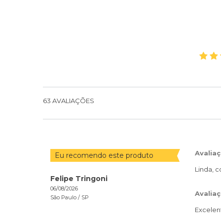
63
AVALIAÇÕES
Avalia
Eu recomendo este produto
Linda, 
Felipe Tringoni
06/08/2026
Avaliaç
São Paulo /
SP
Excelen