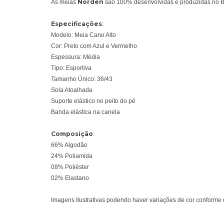
Norden
As meias
são 100% desenvolvidas e produzidas no Bra
Especificações
:
Modelo: Meia Cano Alto
Cor: Preto com Azul e Vermelho
Espessura: Média
Tipo: Esportiva
Tamanho Único: 36/43
Sola Atoalhada
Suporte elástico no peito do pé
Banda elástica na canela
Composição
:
66% Algodão
24% Poliamida
08% Poliéster
02% Elastano
Imagens Ilustrativas podendo haver variações de cor conforme c