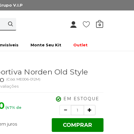
Grupo V.I.P
0
Invisíveis
Monte Seu Kit
Outlet
ortiva Norden Old Style
to
(
Cód.
ME006-012M
)
valiações
EM ESTOQUE
0
(
47
% de
Quantidade
em juros
COMPRAR