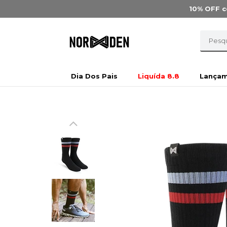
10% OFF
c
Dia Dos Pais
Liquída 8.8
Lança