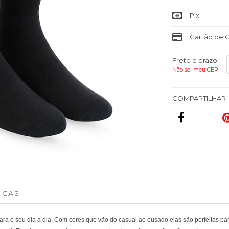
Pix
Cartão de C
Frete e prazo:
Não sei meu CEP
COMPARTILHAR
ICAS
ara o seu dia a dia. Com cores que vão do casual ao ousado elas são perfeitas par