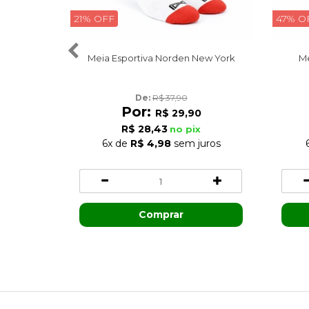
21% OFF
47% O
Meia Esportiva Norden New York
Me
De: 
R$ 37,90
Por:
R$ 29,90
R$ 28,43
no pix
6x
de
R$ 4,98
sem juros
Comprar