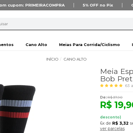
om cupom:
PRIMEIRACOMPRA
5% OFF
no Pix
mentos
Cano Alto
Meias Para Corrida/Ciclismo
INÍCIO
CANO ALTO
Meia Esp
Bob Pre
63
a
De:
R$ 37,90
R$ 19,9
desconto)
6x
de
R$ 3,32
s
ver parcelas