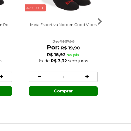
47% OFF
55% OFF
n Roll
Meia Esportiva Norden Good Vibes
Meia E
De: 
R$ 37,90
Por:
R$ 19,90
R$ 18,92
no pix
s
6x
de
R$ 3,32
sem juros
6x
Comprar