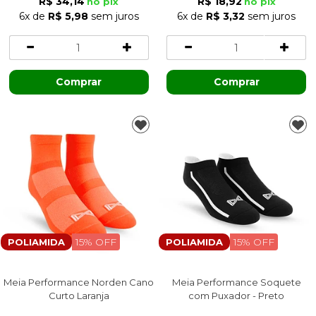
R$ 34,14
R$ 18,92
no pix
no pix
6x
de
R$ 5,98
sem juros
6x
de
R$ 3,32
sem juros
Comprar
Comprar
15% OFF
15% OFF
POLIAMIDA
POLIAMIDA
Meia Performance Norden Cano
Meia Performance Soquete
Curto Laranja
com Puxador - Preto