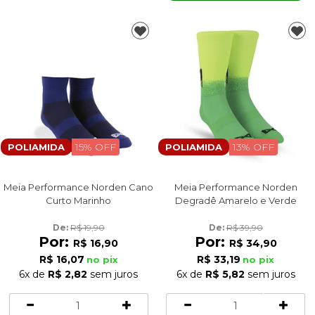
15% OFF
13% OFF
POLIAMIDA
POLIAMIDA
Meia Performance Norden Cano
Meia Performance Norden
Curto Marinho
Degradê Amarelo e Verde
De: 
R$ 19,90
De: 
R$ 39,90
Por:
Por:
R$ 16,90
R$ 34,90
R$ 16,07
R$ 33,19
no pix
no pix
6x
de
R$ 2,82
sem juros
6x
de
R$ 5,82
sem juros