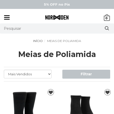
5% OFF
no Pix
Mudar
0
navegação
INÍCIO
MEIAS DE POLIAMIDA
Meias de Poliamida
Filtrar