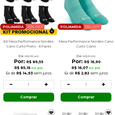
25% OFF
15% OFF
POLIAMIDA
POLIAMIDA
Kit Meia Performance Norden
Meia Performance Norden Cano
Cano Curto Preto - 6 Pares
Curto Ciano
De: 
R$ 119,40
De: 
R$ 19,90
Por:
Por:
R$ 89,55
R$ 16,90
R$ 85,16
R$ 16,07
no pix
no pix
6x
de
R$ 14,93
sem juros
6x
de
R$ 2,82
sem juros
Comprar
Comprar