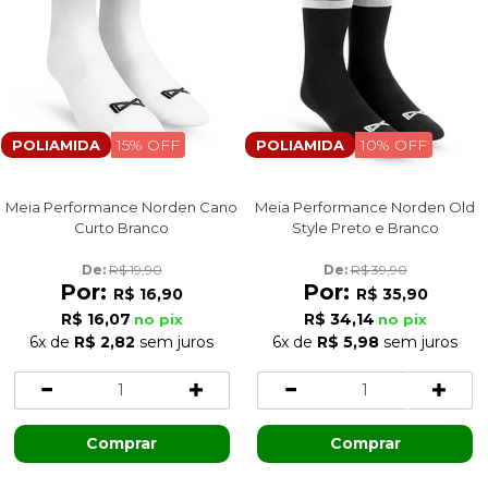
15% OFF
10% OFF
POLIAMIDA
POLIAMIDA
Meia Performance Norden Cano
Meia Performance Norden Old
Curto Branco
Style Preto e Branco
De: 
R$ 19,90
De: 
R$ 39,90
Por:
Por:
R$ 16,90
R$ 35,90
R$ 16,07
R$ 34,14
no pix
no pix
6x
de
R$ 2,82
sem juros
6x
de
R$ 5,98
sem juros
Comprar
Comprar